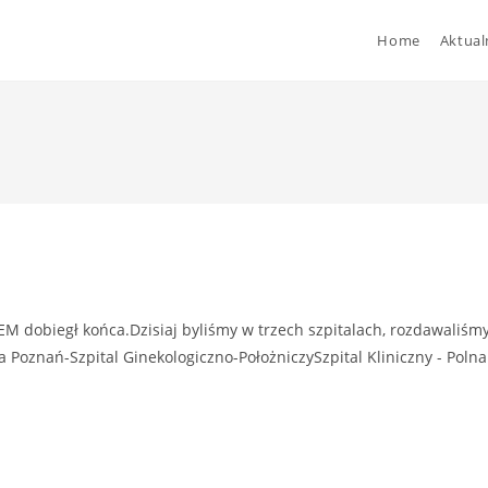
Home
Aktual
 dobiegł końca.Dzisiaj byliśmy w trzech szpitalach, rozdawaliśm
a Poznań-Szpital Ginekologiczno-PołożniczySzpital Kliniczny - Polna