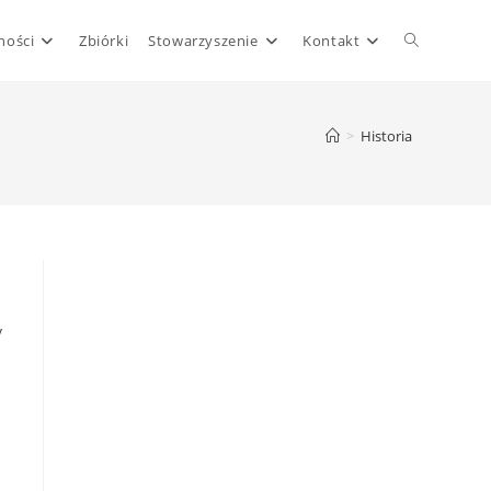
ności
Zbiórki
Stowarzyszenie
Kontakt
>
Historia
y