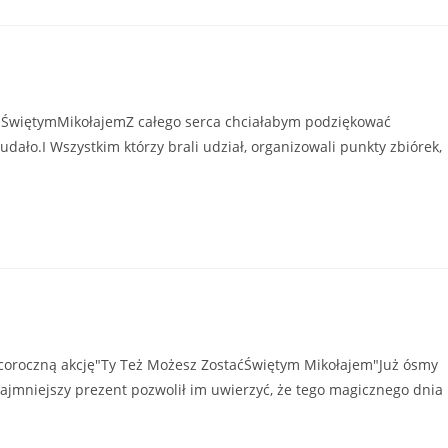
ć ŚwiętymMikołajemZ całego serca chciałabym podziękować
dało.I Wszystkim którzy brali udział, organizowali punkty zbiórek,
coroczną akcję"Ty Też Możesz ZostaćŚwiętym Mikołajem"Już ósmy
jmniejszy prezent pozwolił im uwierzyć, że tego magicznego dnia